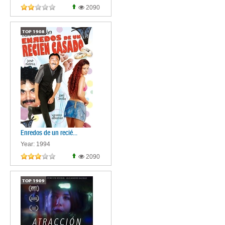
2090
TOP
1908
Enredos de un recié...
Year: 1994
2090
TOP
1909