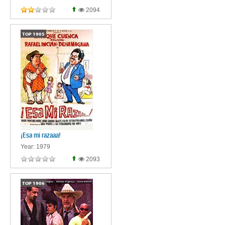
2094
TOP
1905
¡Esa mi razaaa!
Year: 1979
2093
TOP
1906