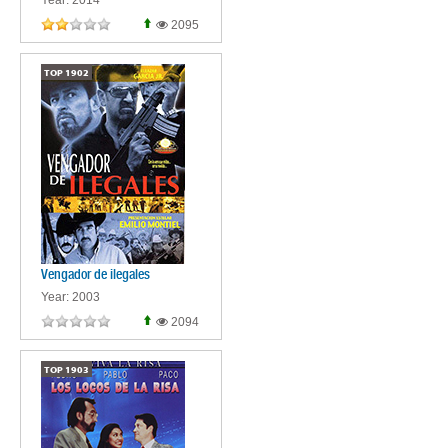
Year: 2014
2095
TOP
1902
Vengador de ilegales
Year: 2003
2094
TOP
1903