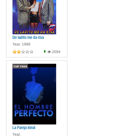
De ladito me da risa
Year: 1998
2094
TOP
1904
La Pareja Ideal
Year: