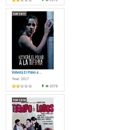
2078
TOP
1917
Volverá El Polvo a ...
Year: 2017
2078
TOP
1918