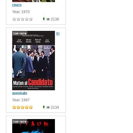
cinico
Year: 1970
2136
El
TOP
1878
asesinato
Year: 1997
2134
TOP
1879