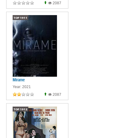
2087
TOP
1911
Mirame
Year: 2021
2087
TOP
1912