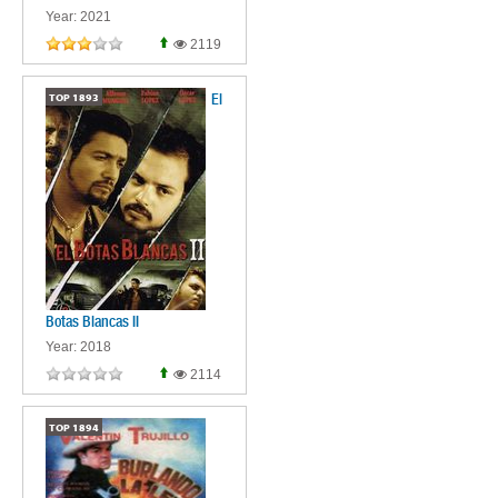
Year: 2021
2119
El
TOP
1893
Botas Blancas II
Year: 2018
2114
TOP
1894