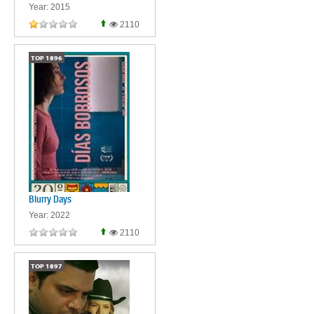
Year: 2015
2110
TOP
1896
Blurry Days
Year: 2022
2110
TOP
1897