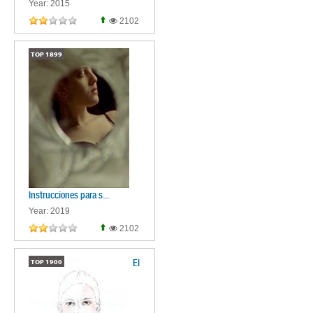
Year: 2015
2102
TOP
1899
Instrucciones para s...
Year: 2019
2102
El
TOP
1900