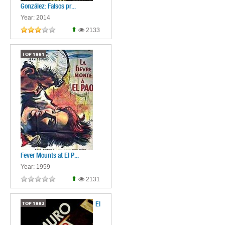
González: Falsos pr...
Year: 2014
2133
TOP
1881
Fever Mounts at El P...
Year: 1959
2131
El
TOP
1882