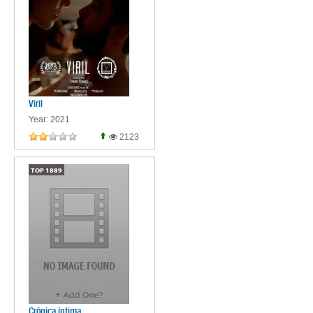
Viril
Year: 2021
2123
TOP
1889
Crónica íntima