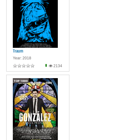
Traum
Year: 2018
2134
TOP
1880