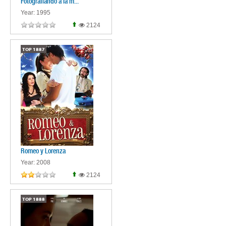
Fotografiando a la m...
Year: 1995
2124
TOP
1887
Romeo y Lorenza
Year: 2008
2124
TOP
1888