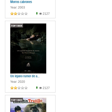
Morros cabrones
Year: 2003
2127
TOP
1884
Un lejano rumor de a...
Year: 2020
2127
TOP
1885