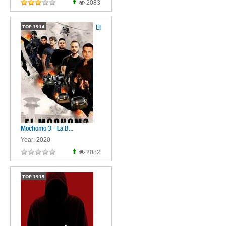
2083
El
TOP
1914
Mochomo 3 - La B...
Year: 2020
2082
TOP
1915