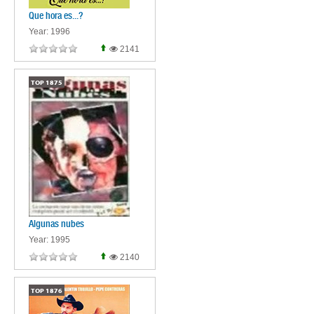
Que hora es...?
Year: 1996
2141
TOP
1875
Algunas nubes
Year: 1995
2140
TOP
1876