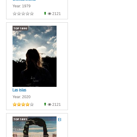
Year: 1979
2121
TOP
1890
Las islas
Year: 2020
2121
El
TOP
1891